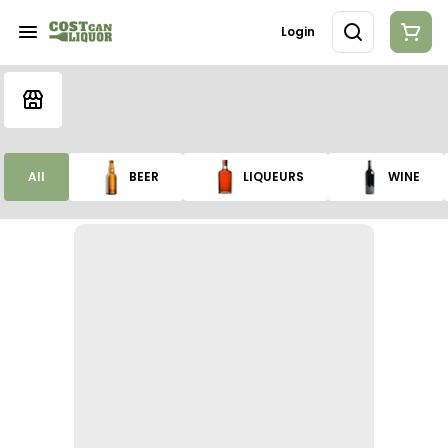
Login
All
BEER
LIQUEURS
WINE