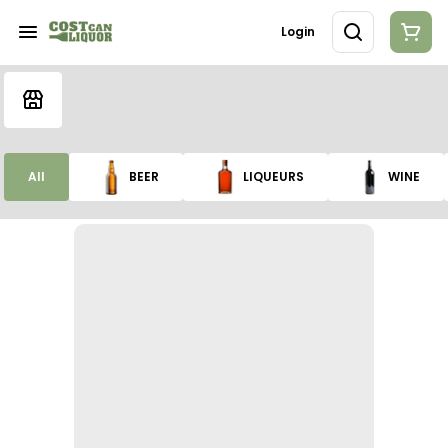
Login
All
BEER
LIQUEURS
WINE