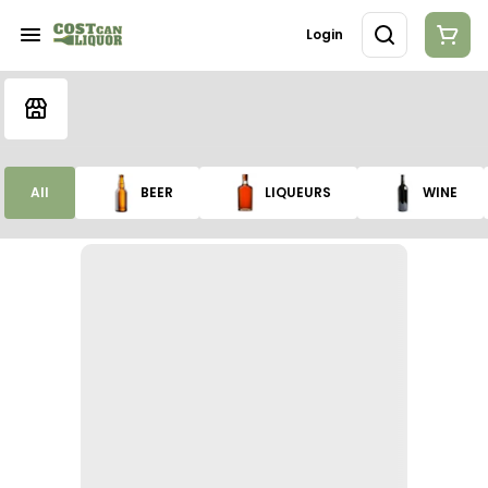
Login
All
BEER
LIQUEURS
WINE