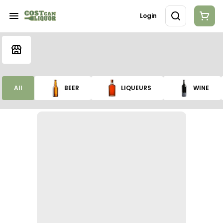
Login
All
BEER
LIQUEURS
WINE