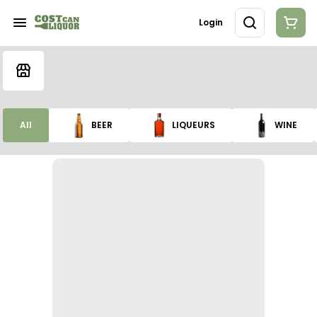
Login
All
BEER
LIQUEURS
WINE