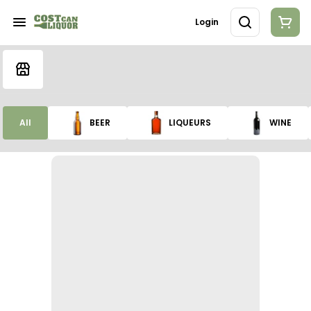
Login
All
BEER
LIQUEURS
WINE